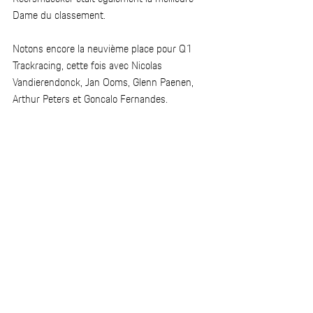
Dame du classement.  
Notons encore la neuvième place pour Q1 
Trackracing, cette fois avec Nicolas 
Vandierendonck, Jan Ooms, Glenn Paenen, 
Arthur Peters et Goncalo Fernandes. 
La finale du Porsche Endurance 
Trophy Benelux et du Belcar Endurance 