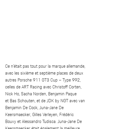
Ce n’était pas tout pour la marque allemande, 
avec les sixième et septième places de deux 
autres Porsche 911 GT3 Cup – Type 992, 
celles de ART Racing avec Christoff Corten, 
Nick Ho, Sacha Norden, Benjamin Paque 
et Bas Schouten, et de JDK by NGT avec van 
Benjamin De Cock, Juna-Jane De 
Keersmaecker, Gilles Verleyen, Frédéric 
Bouvy et Alessandro Tudisca. Juna-Jane De 
Keersmaecker était également la meilleure 