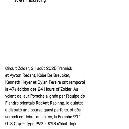
et Q1 Trackracing
Circuit Zolder, 31 août 2025. Yannick 
et Ayrton Redant, Kobe De Breucker, 
Kenneth Heyer et Dylan Pereira ont remporté 
la 47
 édition des 24 Hours of Zolder. Au 
e
volant de leur Porsche alignée par l’équipe de 
Flandre orientale RedAnt Racinng, le quintet 
a disputé une course quasi parfaite, et dès 
samedi en début de soirée, la Porsche 911 
GT3 Cup – Type 992 - 
#93
 s’était déjà 