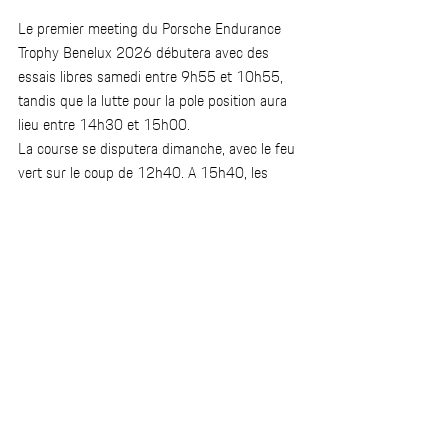
Le premier meeting du Porsche Endurance 
Trophy Benelux 2026 débutera avec des 
essais libres samedi entre 9h55 et 10h55, 
tandis que la lutte pour la pole position aura 
lieu entre 14h30 et 15h00.   
La course se disputera dimanche, avec le feu 
vert sur le coup de 12h40. A 15h40, les 
noms des premiers vainqueurs de la saison 
seront connus.  