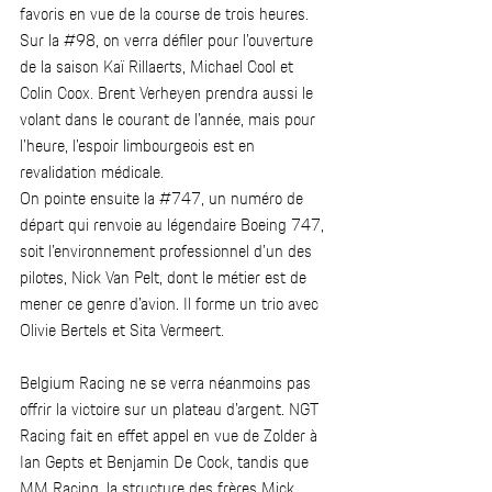
favoris en vue de la course de trois heures. 
Sur la 
#98
, on verra défiler pour l’ouverture 
de la saison Kaï Rillaerts, Michael Cool et 
Colin Coox. Brent Verheyen prendra aussi le 
volant dans le courant de l’année, mais pour 
l’heure, l’espoir limbourgeois est en 
revalidation médicale.   
On pointe ensuite la 
#747
, un numéro de 
départ qui renvoie au légendaire Boeing 747, 
soit l’environnement professionnel d’un des 
pilotes, Nick Van Pelt, dont le métier est de 
mener ce genre d’avion. Il forme un trio avec 
Olivie Bertels et Sita Vermeert.   
Belgium Racing ne se verra néanmoins pas 
offrir la victoire sur un plateau d’argent. NGT 
Racing fait en effet appel en vue de Zolder à 
Ian Gepts et Benjamin De Cock, tandis que 
MM Racing, la structure des frères Mick, 