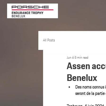
All Posts
Jun 4
3 min read
Assen acc
Benelux
Des noms connus is
seront de la parti