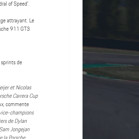
ral of Speed’.
e attrayant. Le 
orsche 911 GT3 
sprints de 
jer et Nicolas 
orsche Carrera Cup 
x, 
commente 
 vice-champions 
iers de Dylan 
 Sam Jongejan 
 la Porsche 