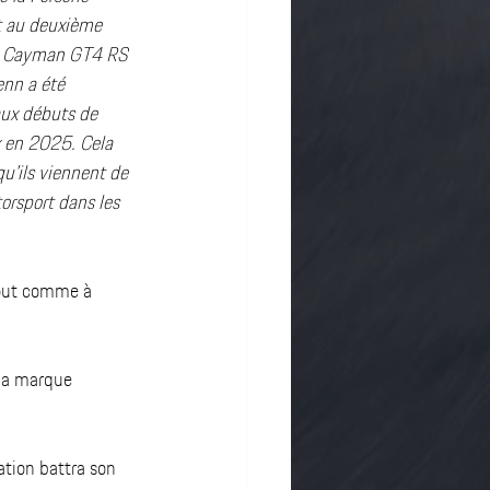
t au deuxième 
718 Cayman GT4 RS 
enn a été 
aux débuts de 
 en 2025. Cela 
u’ils viennent de 
rsport dans les 
tout comme à 
la marque 
tion battra son 