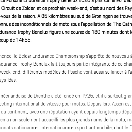
 Le Porsche Endurance Trophy Benelux 2026 a pris son envol déb
le Circuit de Zolder, et ce prochain week-end, c’est au nord des Pa
vous de la saison. A 35 kilomètres au sud de Groningen se trouve 
onnus des inconditionnels de moto sous l’appellation de ‘The Cath
urance Trophy Benelux figure une course de 180 minutes dont le
coup de 14h55.   
nence, le Belcar Endurance Championship s’apprête de nouveau à 
Endurance Trophy Benelux fait toujours partie intégrante de ce ch
 week-end, différents modèles de Posche vont aussi se lancer à l’
ays-Bas. 
e néerlandaise de Drenthe a été fondé en 1925, et il a surtout gra
eting international de vitesse pour motos. Depuis lors, Assen est
s du continent, avec une réputation ayant depuis longtemps dépass
sen a non seulement accueilli les plus grands noms de la moto, ma
nats nationaux et internationaux en sport automobile, dont le 