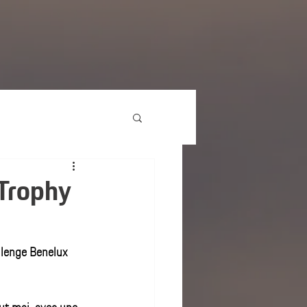
 Trophy
llenge Benelux 