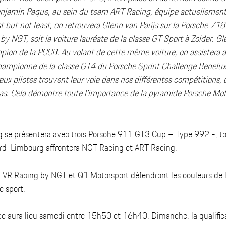
enjamin Paque, au sein du team ART Racing, équipe actuellemen
t but not least, on retrouvera Glenn van Parijs sur la Porsche 
y NGT, soit la voiture lauréate de la classe GT Sport à Zolder. Gl
mpion de la PCCB. Au volant de cette même voiture, on assistera 
hampionne de la classe GT4 du Porsche Sprint Challenge Benelux
eux pilotes trouvent leur voie dans nos différentes compétitions, q
s. Cela démontre toute l’importance de la pyramide Porsche Moto
g se présentera avec trois Porsche 911 GT3 Cup – Type 992 -, 
ord-Limbourg affrontera NGT Racing et ART Racing.  
, VR Racing by NGT et Q1 Motorsport défendront les couleurs de 
 sport. 
ice aura lieu samedi entre 15h50 et 16h40. Dimanche, la qualifica