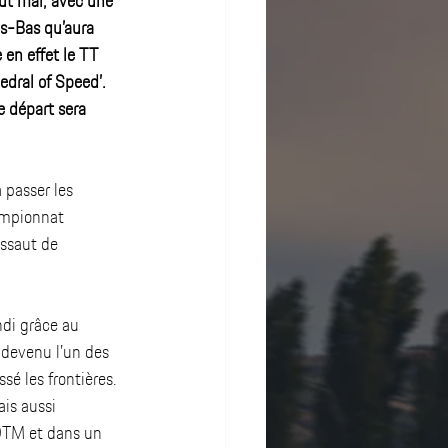
ut mai, avec une 
ys-Bas qu’aura 
en effet le TT 
edral of Speed’. 
 départ sera 
passer les 
ampionnat 
assaut de 
ndi grâce au 
 devenu l’un des 
é les frontières.  
is aussi 
DTM et dans un 