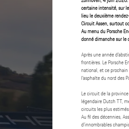
Zonhoven, 4 juin 2026.
certaine intensité, sur 
lieu le deuxième rendez-
Circuit Assen, surtout c
Au menu du Porsche End
donné dimanche sur le 
Après une année d’absti
frontières. Le Porsche 
national, et ce prochain
l’asphalte du nord des P
Le circuit de la provinc
légendaire Dutch TT, me
circuits les plus estimé
Au fil des décennies, As
d’innombrables champion