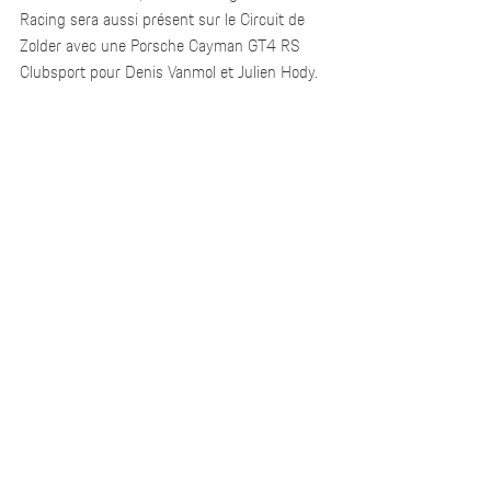
Racing sera aussi présent sur le Circuit de 
Zolder avec une Porsche Cayman GT4 RS 
Clubsport pour Denis Vanmol et Julien Hody.  
Samedi, les essais libres de la finale du Belcar 
Endurance Championship débuteront à 9h05 
(45 minutes), tandis que les qualifications 
seront disputées à partir de 15h00, 
également sur 45 minutes. Comme le veut la 
tradition, la course se jouera sur 125 