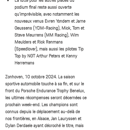
La lutte pour les autres places du 
podium final reste aussi ouverte 
qu’imprévisible, avec notamment les 
nouveaux venus Evren Yondem et Jarne 
Geussens (YDM-Racing), Mick, Tom et 
Steve Meurrens (MM Racing), Wim 
Meulders et Rick Renmans 
(Speedlover), mais aussi les pilotes Tip 
Top by NGT Arthur Peters et Kenny 
Herremans
Zonhoven, 10 octobre 2024. La saison 
sportive automobile touche à sa fin, et sur le 
front du Porsche Endurance Trophy Benelux, 
les ultimes récompenses seront décernées ce 
prochain week-end. Les champions sont 
connus depuis le déplacement au-delà de 
nos frontières, en Alsace, Jan Lauryssen et 
Dylan Derdaele ayant décroché le titre, mais 