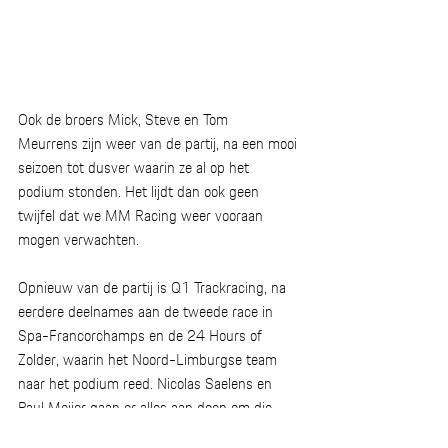
Ook de broers Mick, Steve en Tom 
Meurrens zijn weer van de partij, na een mooi 
seizoen tot dusver waarin ze al op het 
podium stonden. Het lijdt dan ook geen 
twijfel dat we MM Racing weer vooraan 
mogen verwachten. 
Opnieuw van de partij is Q1 Trackracing, na 
eerdere deelnames aan de tweede race in 
Spa-Francorchamps en de 24 Hours of 
Zolder, waarin het Noord-Limburgse team 
naar het podium reed. Nicolas Saelens en 
Paul Meijer gaan er alles aan doen om die 
prestatie op zijn minst te evenaren. 