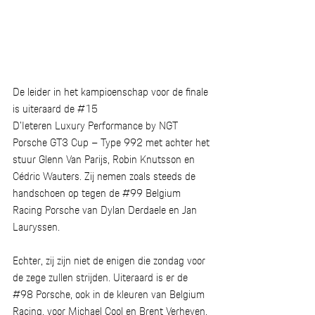
De leider in het kampioenschap voor de finale 
is uiteraard de 
#15
D’Ieteren Luxury Performance by NGT 
Porsche GT3 Cup – Type 992 met achter het 
stuur Glenn Van Parijs, Robin Knutsson en 
Cédric Wauters. Zij nemen zoals steeds de 
handschoen op tegen de 
#99
 Belgium 
Racing Porsche van Dylan Derdaele en Jan 
Lauryssen. 
Echter, zij zijn niet de enigen die zondag voor 
de zege zullen strijden. Uiteraard is er de 
#98
 Porsche, ook in de kleuren van Belgium 
Racing, voor Michael Cool en Brent Verheyen, 