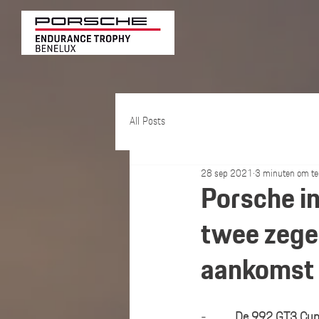
All Posts
28 sep 2021
3 minuten om te
Porsche in
twee zege
aankomst
-          
De 992 GT3 Cup 