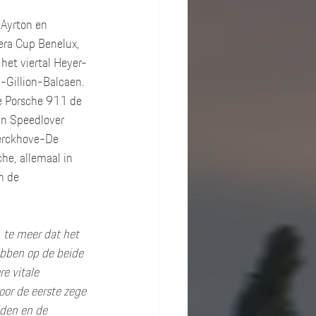
Ayrton en 
era Cup Benelux, 
het viertal Heyer-
Gillion-Balcaen. 
e Porsche 911 de 
an Speedlover 
erckhove-De 
he, allemaal in 
n de 
, te meer dat het 
bben op de beide 
e vitale 
or de eerste zege 
den en de 