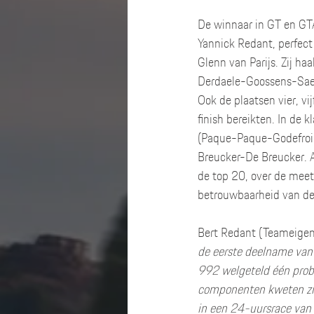
De winnaar in GT en GTA
Yannick Redant, perfect
Glenn van Parijs. Zij h
Derdaele-Goossens-Sael
Ook de plaatsen vier, v
finish bereikten. In de
(Paque-Paque-Godefroid
Breucker-De Breucker. A
de top 20, over de meet
betrouwbaarheid van de
Bert Redant (Teameigena
de eerste deelname van
992 welgeteld één probl
componenten kweten zic
in een 24-uursrace van 