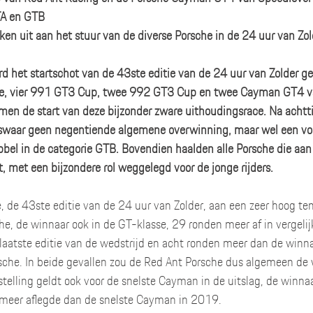
TA en GTB
nken uit aan het stuur van de diverse Porsche in de 24 uur van Zol
het startschot van de 43ste editie van de 24 uur van Zolder ge
e, vier 991 GT3 Cup, twee 992 GT3 Cup en twee Cayman GT4 va
men de start van deze bijzonder zware uithoudingsrace. Na achtti
liswaar geen negentiende algemene overwinning, maar wel een vol
bel in de categorie GTB. Bovendien haalden alle Porsche die aan 
 met een bijzondere rol weggelegd voor de jonge rijders. 
, de 43ste editie van de 24 uur van Zolder, aan een zeer hoog te
he, de winnaar ook in de GT-klasse, 29 ronden meer af in vergeli
 laatste editie van de wedstrijd en acht ronden meer dan de win
sche. In beide gevallen zou de Red Ant Porsche dus algemeen de
telling geldt ook voor de snelste Cayman in de uitslag, de winnaa
 meer aflegde dan de snelste Cayman in 2019. 