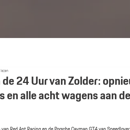
 lezen
 de 24 Uur van Zolder: opni
s en alle acht wagens aan d
van Red Ant Racing en de Porsche Cayman GT4 van Speedlover