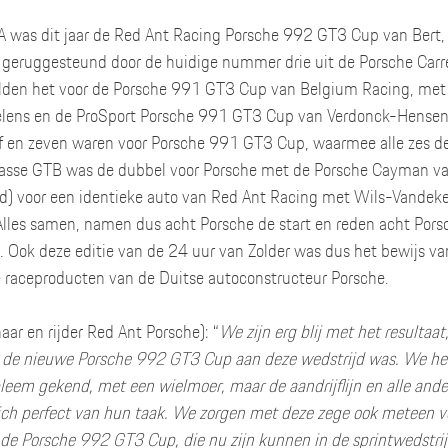
 was dit jaar de Red Ant Racing Porsche 992 GT3 Cup van Bert, 
 geruggesteund door de huidige nummer drie uit de Porsche Carr
aalden het voor de Porsche 991 GT3 Cup van Belgium Racing, met 
ens en de ProSport Porsche 991 GT3 Cup van Verdonck-Hensen-
ijf en zeven waren voor Porsche 991 GT3 Cup, waarmee alle zes d
 klasse GTB was de dubbel voor Porsche met de Porsche Cayman v
) voor een identieke auto van Red Ant Racing met Wils-Vandek
lles samen, namen dus acht Porsche de start en reden acht Porsc
. Ook deze editie van de 24 uur van Zolder was dus het bewijs va
 raceproducten van de Duitse autoconstructeur Porsche. 
ar en rijder Red Ant Porsche): “
We zijn erg blij met het resultaat
 de nieuwe Porsche 992 GT3 Cup aan deze wedstrijd was. We he
eem gekend, met een wielmoer, maar de aandrijflijn en alle ander
h perfect van hun taak. We zorgen met deze zege ook meteen vo
de Porsche 992 GT3 Cup, die nu zijn kunnen in de sprintwedstrij