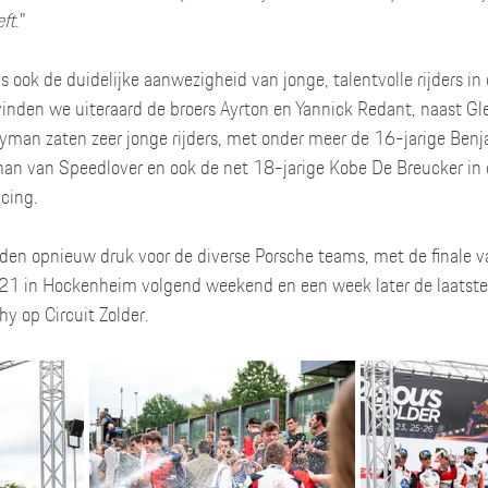
ft
.”        
is ook de duidelijke aanwezigheid van jonge, talentvolle rijders in
nden we uiteraard de broers Ayrton en Yannick Redant, naast Gle
yman zaten zeer jonge rijders, met onder meer de 16-jarige Benj
n van Speedlover en ook de net 18-jarige Kobe De Breucker in 
ng.      
n opnieuw druk voor de diverse Porsche teams, met de finale v
21 in Hockenheim volgend weekend en een week later de laatste 
y op Circuit Zolder. 