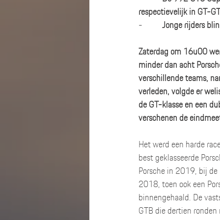
respectievelijk in GT-G
-          
Jonge rijders bli
Zaterdag om 16u00 werd 
minder dan acht Porsch
verschillende teams, na
verleden, volgde er we
de GT-klasse en een dub
verschenen de eindmeet,
Het werd een harde race
best geklasseerde Porsc
Porsche in 2019, bij de
2018, toen ook een Por
binnengehaald. De vasts
GTB die dertien ronden