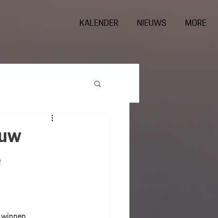
KALENDER
NIEUWS
MORE
euw
e
 winnen 