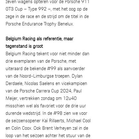
zeven wagens opteren voor de Porsche 911 
GT3 Cup – Type 992 –, met het oog op de 
zege in de race en de strijd om de titel in de 
Porsche Endurance Trophy Benelux. 
Belgium Racing als referentie, maar 
tegenstand is groot
Belgium Racing tekent voor niet minder dan 
drie exemplaren van de Porsche, met 
uiteraard de bekende 
#99
 als aanvoerder 
van de Noord-Limburgse troepen. Dylan 
Derdaele, Nicolas Saelens en vicekampioen 
van de Porsche Carrera Cup 2024, Paul 
Meijer, vertrekken zondag om 12u40 
misschien wel als favoriet voor de drie uur 
durende wedstrijd. In de 
#98
 zien we voor 
de seizoensopener Kaï Rillaerts, Michael Cool 
en Colin Coox. Ook Brent Verheyen zal in de 
loop van het seizoen achter het stuur van de 