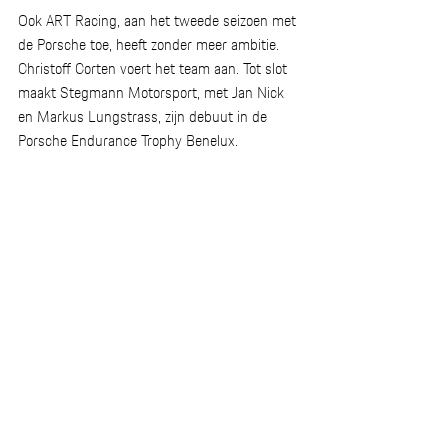
Ook ART Racing, aan het tweede seizoen met 
de Porsche toe, heeft zonder meer ambitie. 
Christoff Corten voert het team aan. Tot slot 
maakt Stegmann Motorsport, met Jan Nick 
en Markus Lungstrass, zijn debuut in de 
Porsche Endurance Trophy Benelux. 
Ook in de GT Sport-klasse is Porsche 
vertegenwoordigd. Q1 Motorsport (Rajko 
Pagen en Bram Hendrix) en VR Racing by 
NGT Racing (Dirk Van Rompuy, Tom Van 
Rompuy, Glenn Van Parijs en Mauro 
Polderman) zetten beide een 
Porsche 718 
Cayman GT4RS Clubsport 
in. 
De eerste meeting van de Porsche 
Endurance Trophy Benelux 2026 start met 
een vrije training op zaterdag tussen 9u55 