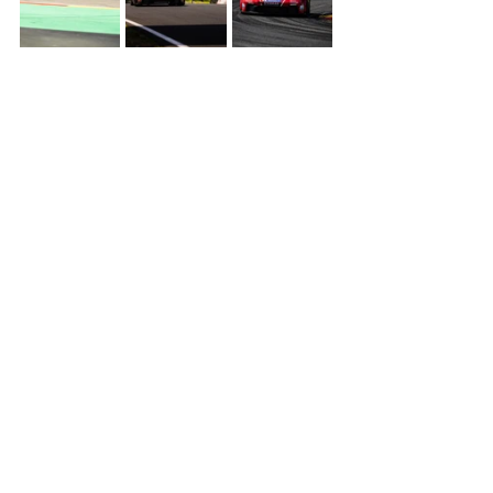
Recente blogposts
Alles weergeven