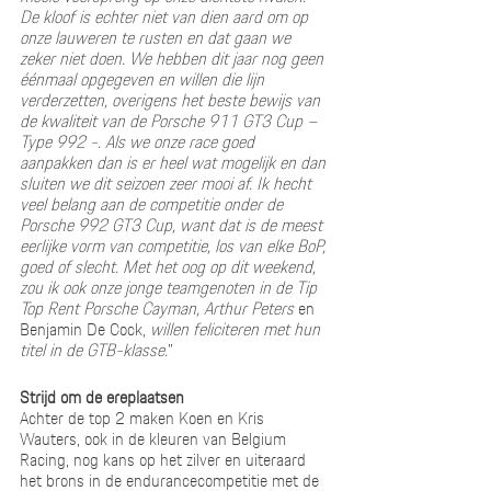
De kloof is echter niet van dien aard om op 
onze lauweren te rusten en dat gaan we 
zeker niet doen. We hebben dit jaar nog geen 
éénmaal opgegeven en willen die lijn 
verderzetten, overigens het beste bewijs van 
de kwaliteit van de Porsche 911 GT3 Cup – 
Type 992 -. Als we onze race goed 
aanpakken dan is er heel wat mogelijk en dan 
sluiten we dit seizoen zeer mooi af. Ik hecht 
veel belang aan de competitie onder de 
Porsche 992 GT3 Cup, want dat is de meest 
eerlijke vorm van competitie, los van elke BoP, 
goed of slecht. Met het oog op dit weekend, 
zou ik ook onze jonge teamgenoten in de Tip 
Top Rent Porsche Cayman, Arthur Peters 
en 
Benjamin De Cock, 
willen feliciteren met hun 
titel in de GTB-klasse.
” 
Strijd om de ereplaatsen
Achter de top 2 maken Koen en Kris 
Wauters, ook in de kleuren van Belgium 
Racing, nog kans op het zilver en uiteraard 
het brons in de endurancecompetitie met de 