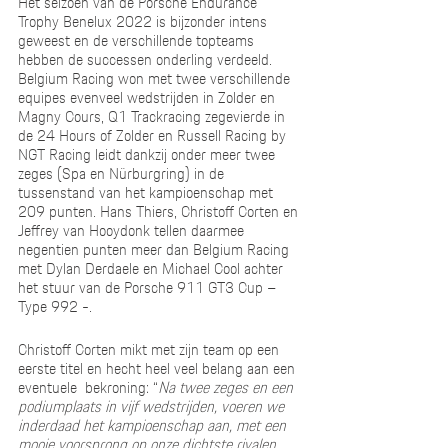
Het seizoen van de Porsche Endurance 
Trophy Benelux 2022 is bijzonder intens 
geweest en de verschillende topteams 
hebben de successen onderling verdeeld. 
Belgium Racing won met twee verschillende 
equipes evenveel wedstrijden in Zolder en 
Magny Cours, Q1 Trackracing zegevierde in 
de 24 Hours of Zolder en Russell Racing by 
NGT Racing
leidt dankzij onder meer twee 
zeges (Spa en Nürburgring) in de 
tussenstand van het kampioenschap met 
209 punten. Hans Thiers, Christoff Corten en 
Jeffrey van Hooydonk tellen daarmee 
negentien punten meer dan Belgium Racing 
met Dylan Derdaele en Michael Cool achter 
het stuur van de Porsche 911 GT3 Cup – 
Type 992 -. 
Christoff Corten mikt met zijn team op een 
eerste titel en hecht heel veel belang aan een 
eventuele  bekroning: “
Na twee zeges en een 
podiumplaats in vijf wedstrijden, voeren we 
inderdaad het kampioenschap aan, met een 
mooie voorsprong op onze dichtste rivalen. 