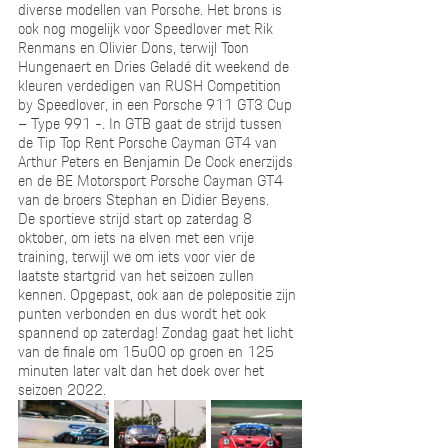
diverse modellen van Porsche. Het brons is 
ook nog mogelijk voor Speedlover met Rik 
Renmans en Olivier Dons, terwijl Toon 
Hungenaert en Dries Geladé dit weekend de 
kleuren verdedigen van RUSH Competition 
by Speedlover, in een Porsche 911 GT3 Cup 
– Type 991 -
. 
In GTB gaat de strijd tussen 
de Tip Top Rent Porsche Cayman GT4 van 
Arthur Peters
en Benjamin De Cock enerzijds 
en de BE Motorsport Porsche Cayman GT4 
van de broers Stephan en Didier Beyens. 
De sportieve strijd start op zaterdag 8 
oktober, om iets na elven met een vrije 
training, terwijl we om iets voor vier de 
laatste startgrid van het seizoen zullen 
kennen. Opgepast, ook aan de polepositie zijn 
punten verbonden en dus wordt het ook 
spannend op zaterdag! Zondag gaat het licht 
van de finale om 15u00 op groen en 125 
minuten later valt dan het doek over het 
seizoen 2022.