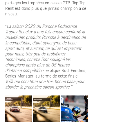
partagés les trophées en classe GTB. Top Top 
Rent est donc plus que jamais champion à ce 
niveau.  
“
La saison 2022 du Porsche Endurance 
Trophy Benelux a une fois encore confirmé la 
qualité des produits Porsche à destination de 
la compétition, étant synonyme de beau 
sport auto, et surtout, ce qui est important 
pour nous, très peu de problèmes 
techniques, comme l’ont souligné les 
champions après plus de 35 heures 
d’intense compétition
, explique Rudi Penders, 
Series Manager, au terme de cette finale. 
Voilà qui constitue une très bonne base pour 
aborder la prochaine saison sportive.’’