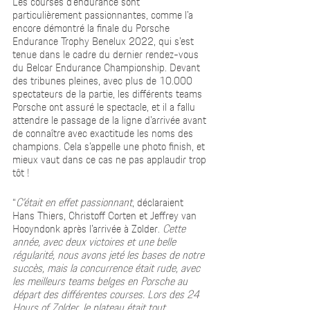
Les courses d’endurance sont 
particulièrement passionnantes, comme l’a 
encore démontré la finale du Porsche 
Endurance Trophy Benelux 2022, qui s’est 
tenue dans le cadre du dernier rendez-vous 
du Belcar Endurance Championship. Devant 
des tribunes pleines, avec plus de 10.000 
spectateurs de la partie, les différents teams 
Porsche ont assuré le spectacle, et il a fallu 
attendre le passage de la ligne d’arrivée avant 
de connaître avec exactitude les noms des 
champions. Cela s’appelle une photo finish, et 
mieux vaut dans ce cas ne pas applaudir trop 
tôt ! 
“
C’était en effet passionnant
, déclaraient 
Hans Thiers, Christoff Corten et Jeffrey van 
Hooyndonk après l’arrivée à Zolder. 
Cette 
année, avec deux victoires et une belle 
régularité, nous avons jeté les bases de notre 
succès, mais la concurrence était rude, avec 
les meilleurs teams belges en Porsche au 
départ des différentes courses. Lors des 24 
Hours of Zolder, le plateau était tout 