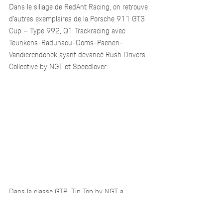
Dans le sillage de RedAnt Racing, on retrouve 
d’autres exemplaires de la Porsche 911 GT3 
Cup – Type 992, Q1 Trackracing avec 
Teunkens-Radunacu-Ooms-Paenen-
Vandierendonck ayant devancé Rush Drivers 
Collective by NGT et Speedlover.
Dans la classe GTB, Tip Top by NGT a 
effectué une tonitruante remontée après une 
crevaison et les dommages qui s’en sont 