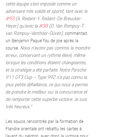
cette équipe s’est imposée comme un 
adversaire très solide et sportif, tant avec la 
#93
 (A. Redant-Y. Redant-De Breucker-
Heyer) qu’avec la 
#38
 (D. Van Rompuy-T. 
van Rompuy-Vanthoor-Güven)
, commentait 
un Benjamin Paque fou de joie après la 
course. 
Nous n’avons pas commis la moindre 
erreur, conservant un rythme élevé, même 
lorsque les conditions étaient changeantes, 
et la stratégie a été parfaite. Notre Porsche 
911 GT3 Cup – Type 992 n’a pas connu la 
plus petite défaillance, ce qui nous a permis 
de prendre le meilleur sur la concurrence et 
de remporter cette superbe victoire. Je suis 
très heureux.”
Les soucis rencontrés par la formation de 
Flandre orientale ont rebattu les cartes à 
l’avant du peloton, avec donc la victoire pour 